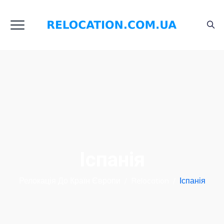
Іспанія
Релокація До Країн Європи
/
Relocation
/
Іспанія