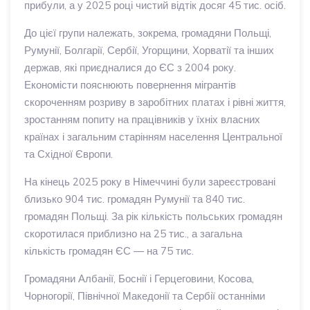
прибули, а у 2025 році чистий відтік досяг 45 тис. осіб.
До цієї групи належать, зокрема, громадяни Польщі,
Румунії, Болгарії, Сербії, Угорщини, Хорватії та інших
держав, які приєдналися до ЄС з 2004 року.
Економісти пояснюють повернення мігрантів
скороченням розриву в заробітних платах і рівні життя,
зростанням попиту на працівників у їхніх власних
країнах і загальним старінням населення Центральної
та Східної Європи.
На кінець 2025 року в Німеччині були зареєстровані
близько 904 тис. громадян Румунії та 840 тис.
громадян Польщі. За рік кількість польських громадян
скоротилася приблизно на 25 тис., а загальна
кількість громадян ЄС — на 75 тис.
Громадяни Албанії, Боснії і Герцеговини, Косова,
Чорногорії, Північної Македонії та Сербії останніми