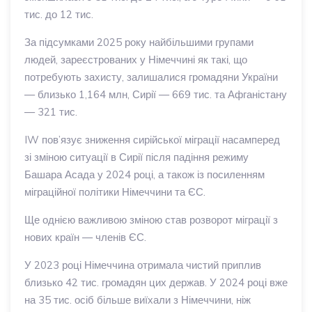
тис. до 12 тис.
За підсумками 2025 року найбільшими групами
людей, зареєстрованих у Німеччині як такі, що
потребують захисту, залишалися громадяни України
— близько 1,164 млн, Сирії — 669 тис. та Афганістану
— 321 тис.
IW пов’язує зниження сирійської міграції насамперед
зі зміною ситуації в Сирії після падіння режиму
Башара Асада у 2024 році, а також із посиленням
міграційної політики Німеччини та ЄС.
Ще однією важливою зміною став розворот міграції з
нових країн — членів ЄС.
У 2023 році Німеччина отримала чистий приплив
близько 42 тис. громадян цих держав. У 2024 році вже
на 35 тис. осіб більше виїхали з Німеччини, ніж