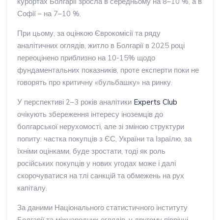
курортах Болгарії зросла в середньому на 8–10 %, а в
Софії – на 7–10 %.
При цьому, за оцінкою Єврокомісії та ряду
аналітичних оглядів, житло в Болгарії в 2025 році
переоцінено приблизно на 10-15% щодо
фундаментальних показників, проте експерти поки не
говорять про критичну «бульбашку» на ринку.
У перспективі 2–3 років аналітики
Experts Club
очікують збереження інтересу іноземців до
болгарської нерухомості, але зі зміною структури
попиту: частка покупців з ЄС, України та Ізраїлю, за
їхніми оцінками, буде зростати, тоді як роль
російських покупців у нових угодах може і далі
скорочуватися на тлі санкцій та обмежень на рух
капіталу.
За даними Національного статистичного інституту
Болгарії та міжнародних оглядів, у другому півріччі