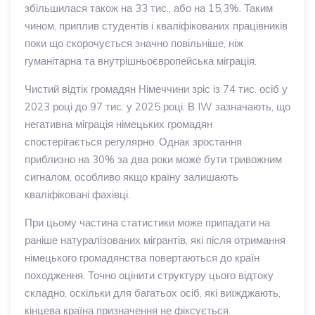
збільшилася також на 33 тис., або на 15,3%. Таким
чином, приплив студентів і кваліфікованих працівників
поки що скорочується значно повільніше, ніж
гуманітарна та внутрішньоєвропейська міграція.
Чистий відтік громадян Німеччини зріс із 74 тис. осіб у
2023 році до 97 тис. у 2025 році. В IW зазначають, що
негативна міграція німецьких громадян
спостерігається регулярно. Однак зростання
приблизно на 30% за два роки може бути тривожним
сигналом, особливо якщо країну залишають
кваліфіковані фахівці.
При цьому частина статистики може припадати на
раніше натуралізованих мігрантів, які після отримання
німецького громадянства повертаються до країн
походження. Точно оцінити структуру цього відтоку
складно, оскільки для багатьох осіб, які виїжджають,
кінцева країна призначення не фіксується.