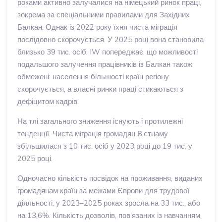
роками активно залучалися на німецький ринок праці,
зокрема за спеціальними правилами для Західних
Балкан. Однак із 2022 року їхня чиста міграція
послідовно скорочується. У 2025 році вона становила
близько 39 тис. осіб. IW попереджає, що можливості
подальшого залучення працівників із Балкан також
обмежені: населення більшості країн регіону
скорочується, а власні ринки праці стикаються з
дефіцитом кадрів.
На тлі загального зниження існують і протилежні
тенденції. Чиста міграція громадян В’єтнаму
збільшилася з 10 тис. осіб у 2023 році до 19 тис. у
2025 році.
Одночасно кількість посвідок на проживання, виданих
громадянам країн за межами Європи для трудової
діяльності, у 2023–2025 роках зросла на 33 тис., або
на 13,6%. Кількість дозволів, пов’язаних із навчанням,