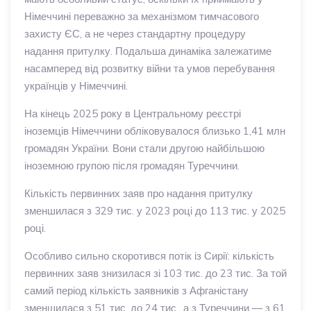
Німеччині переважно за механізмом тимчасового
захисту ЄС, а не через стандартну процедуру
надання притулку. Подальша динаміка залежатиме
насамперед від розвитку війни та умов перебування
українців у Німеччині.
На кінець 2025 року в Центральному реєстрі
іноземців Німеччини обліковувалося близько 1,41 млн
громадян України. Вони стали другою найбільшою
іноземною групою після громадян Туреччини.
Кількість первинних заяв про надання притулку
зменшилася з 329 тис. у 2023 році до 113 тис. у 2025
році.
Особливо сильно скоротився потік із Сирії: кількість
первинних заяв знизилася зі 103 тис. до 23 тис. За той
самий період кількість заявників з Афганістану
зменшилася з 51 тис. до 24 тис., а з Туреччини — з 61