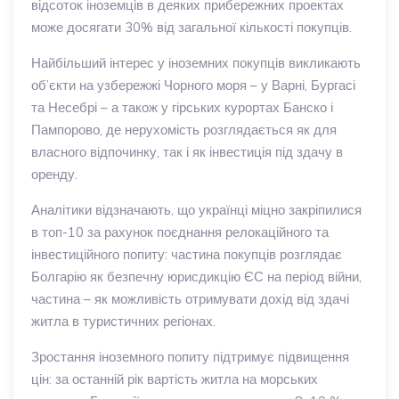
відсоток іноземців в деяких прибережних проектах
може досягати 30% від загальної кількості покупців.
Найбільший інтерес у іноземних покупців викликають
об’єкти на узбережжі Чорного моря – у Варні, Бургасі
та Несебрі – а також у гірських курортах Банско і
Пампорово, де нерухомість розглядається як для
власного відпочинку, так і як інвестиція під здачу в
оренду.
Аналітики відзначають, що українці міцно закріпилися
в топ-10 за рахунок поєднання релокаційного та
інвестиційного попиту: частина покупців розглядає
Болгарію як безпечну юрисдикцію ЄС на період війни,
частина – як можливість отримувати дохід від здачі
житла в туристичних регіонах.
Зростання іноземного попиту підтримує підвищення
цін: за останній рік вартість житла на морських