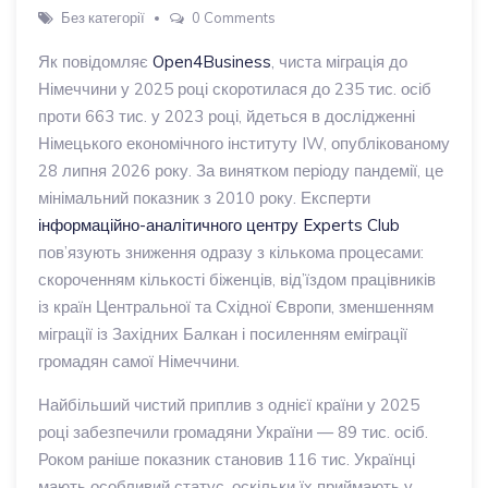
Без категорії
0 Comments
Як повідомляє
Open4Business
, чиста міграція до
Німеччини у 2025 році скоротилася до 235 тис. осіб
проти 663 тис. у 2023 році, йдеться в дослідженні
Німецького економічного інституту IW, опублікованому
28 липня 2026 року. За винятком періоду пандемії, це
мінімальний показник з 2010 року. Експерти
інформаційно-аналітичного центру Experts Club
пов’язують зниження одразу з кількома процесами:
скороченням кількості біженців, від’їздом працівників
із країн Центральної та Східної Європи, зменшенням
міграції із Західних Балкан і посиленням еміграції
громадян самої Німеччини.
Найбільший чистий приплив з однієї країни у 2025
році забезпечили громадяни України — 89 тис. осіб.
Роком раніше показник становив 116 тис. Українці
мають особливий статус, оскільки їх приймають у