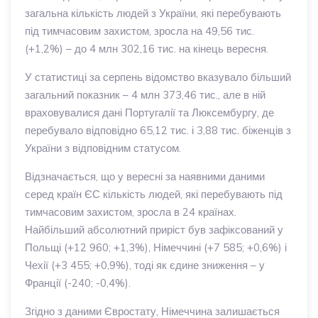
загальна кількість людей з України, які перебувають
під тимчасовим захистом, зросла на 49,56 тис.
(+1,2%) – до 4 млн 302,16 тис. на кінець вересня.
У статистиці за серпень відомство вказувало більший
загальний показник – 4 млн 373,46 тис., але в ній
враховувалися дані Португалії та Люксембургу, де
перебувало відповідно 65,12 тис. і 3,88 тис. біженців з
України з відповідним статусом.
Відзначається, що у вересні за наявними даними
серед країн ЄС кількість людей, які перебувають під
тимчасовим захистом, зросла в 24 країнах.
Найбільший абсолютний приріст був зафіксований у
Польщі (+12 960; +1,3%), Німеччині (+7 585; +0,6%) і
Чехії (+3 455; +0,9%), тоді як єдине зниження – у
Франції (-240; -0,4%).
Згідно з даними Євростату, Німеччина залишається