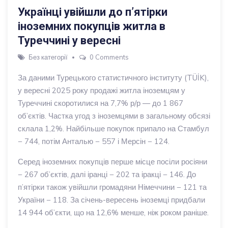
Українці увійшли до п’ятірки
іноземних покупців житла в
Туреччині у вересні
Без категорії
0 Comments
За даними Турецького статистичного інституту (TÜİK),
у вересні 2025 року продажі житла іноземцям у
Туреччині скоротилися на 7,7% р/р — до 1 867
об’єктів. Частка угод з іноземцями в загальному обсязі
склала 1,2%. Найбільше покупок припало на Стамбул
− 744, потім Анталью − 557 і Мерсін − 124.
Серед іноземних покупців перше місце посіли росіяни
− 267 об’єктів, далі іранці − 202 та іракці − 146. До
п’ятірки також увійшли громадяни Німеччини − 121 та
України − 118. За січень-вересень іноземці придбали
14 944 об’єкти, що на 12,6% менше, ніж роком раніше.