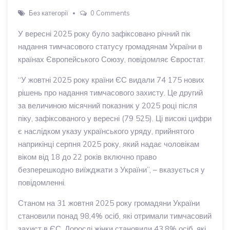
Без категорії
0 Comments
У вересні 2025 року було зафіксовано річний пік
надання тимчасового статусу громадянам України в
країнах Європейського Союзу, повідомляє Євростат.
“У жовтні 2025 року країни ЄС видали 74 175 нових
рішень про надання тимчасового захисту. Це другий
за величиною місячний показник у 2025 році після
піку, зафіксованого у вересні (79 525). Ці високі цифри
є наслідком указу українського уряду, прийнятого
наприкінці серпня 2025 року, який надає чоловікам
віком від 18 до 22 років включно право
безперешкодно виїжджати з України”, – вказується у
повідомленні.
Станом на 31 жовтня 2025 року громадяни України
становили понад 98,4% осіб, які отримали тимчасовий
захист в ЄС. Дорослі жінки становили 43,8% осіб, які