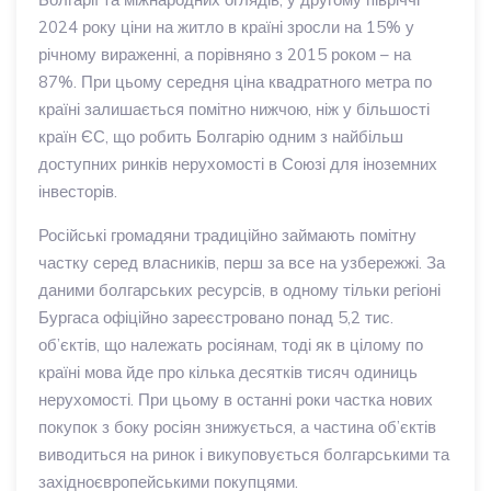
2024 року ціни на житло в країні зросли на 15% у
річному вираженні, а порівняно з 2015 роком – на
87%. При цьому середня ціна квадратного метра по
країні залишається помітно нижчою, ніж у більшості
країн ЄС, що робить Болгарію одним з найбільш
доступних ринків нерухомості в Союзі для іноземних
інвесторів.
Російські громадяни традиційно займають помітну
частку серед власників, перш за все на узбережжі. За
даними болгарських ресурсів, в одному тільки регіоні
Бургаса офіційно зареєстровано понад 5,2 тис.
об’єктів, що належать росіянам, тоді як в цілому по
країні мова йде про кілька десятків тисяч одиниць
нерухомості. При цьому в останні роки частка нових
покупок з боку росіян знижується, а частина об’єктів
виводиться на ринок і викуповується болгарськими та
західноєвропейськими покупцями.