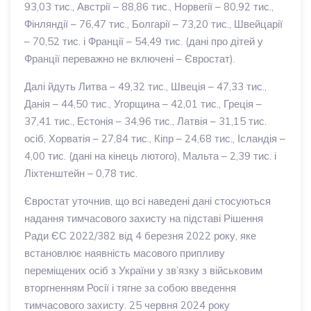
93,03 тис., Австрії – 88,86 тис., Норвегії – 80,92 тис.,
Фінляндії – 76,47 тис., Болгарії – 73,20 тис., Швейцарії
– 70,52 тис. і Франції – 54,49 тис. (дані про дітей у
Франції переважно не включені – Євростат).
Далі йдуть Литва – 49,32 тис., Швеція – 47,33 тис.,
Данія – 44,50 тис., Угорщина – 42,01 тис., Греція –
37,41 тис., Естонія – 34,96 тис., Латвія – 31,15 тис.
осіб, Хорватія – 27,84 тис., Кіпр – 24,68 тис., Ісландія –
4,00 тис. (дані на кінець лютого), Мальта – 2,39 тис. і
Ліхтенштейн – 0,78 тис.
Євростат уточнив, що всі наведені дані стосуються
надання тимчасового захисту на підставі Рішення
Ради ЄС 2022/382 від 4 березня 2022 року, яке
встановлює наявність масового припливу
переміщених осіб з України у зв’язку з військовим
вторгненням Росії і тягне за собою введення
тимчасового захисту. 25 червня 2024 року