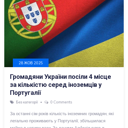
28 ЖОВ 2025
Громадяни України посіли 4 місце
за кількістю серед іноземців у
Португалії
Без категорії
0 Comments
За останні сім років кількість іноземних громадян, які
легально проживають у Португалії, збільшилася
майже в чотири рази. За даними Agência para a