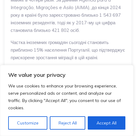
Integração, Migrações e Asilo (AIMA), до кінця 2024
року в країні було зареєстровано близько 1 543 697
іноземних резидентів, тоді як у 2017-му ця цифра
становила близько 421 802 осіб.
Частка іноземних громадян сьогодні становить
приблизно 15% населення Португалії, що підтверджує
прискорене зростання міграції в цій країні.
За даними AIMA, серед іноземних резидентів
We value your privacy
більшість становлять: громадяни Бразилії — близько
31,4%, Індії — близько 7,4%, Анголи — приблизно
We use cookies to enhance your browsing experience,
6,9%, України — близько 5,9%. Більшість мігрантів —
serve personalized ads or content, and analyze our
особи працездатного віку: 77% у віці від 18 до 44
traffic. By clicking "Accept All", you consent to our use of
років, а частка чоловіків становить 56,1%. Однак
cookies.
прямої офіційної розбивки на ці національності у
відкритих джерелах не знайдено — ці дані
Customize
Reject All
Accept All
потребують додаткової верифікації.