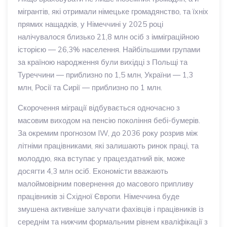
мігрантів, які отримали німецьке громадянство, та їхніх
прямих нащадків, у Німеччині у 2025 році
налічувалося близько 21,8 млн осіб з імміграційною
історією — 26,3% населення. Найбільшими групами
за країною народження були вихідці з Польщі та
Туреччини — приблизно по 1,5 млн, України — 1,3
млн, Росії та Сирії — приблизно по 1 млн.
Скорочення міграції відбувається одночасно з
масовим виходом на пенсію покоління бебі-бумерів.
За окремим прогнозом IW, до 2036 року розрив між
літніми працівниками, які залишають ринок праці, та
молоддю, яка вступає у працездатний вік, може
досягти 4,3 млн осіб. Економісти вважають
малоймовірним повернення до масового припливу
працівників зі Східної Європи. Німеччина буде
змушена активніше залучати фахівців і працівників із
середнім та нижчим формальним рівнем кваліфікації з