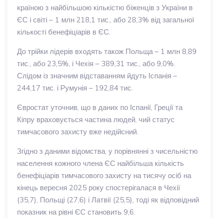
країною з найбільшою кількістю біженців з України в
ЄС і світі – 1 млн 218,1 тис., або 28,3% від загальної
кількості бенефіціарів в ЄС.
До трійки лідерів входять також Польща – 1 млн 8,89
тис., або 23,5%, і Чехія – 389,31 тис., або 9,0%.
Слідом із значним відставанням йдуть Іспанія –
244,17 тис. і Румунія – 192,84 тис.
Євростат уточнив, що в даних по Іспанії, Греції та
Кіпру враховується частина людей, чий статус
тимчасового захисту вже недійсний.
Згідно з даними відомства, у порівнянні з чисельністю
населення кожного члена ЄС найбільша кількість
бенефіціарів тимчасового захисту на тисячу осіб на
кінець вересня 2025 року спостерігалася в Чехії
(35,7), Польщі (27,6) і Латвії (25,5), тоді як відповідний
показник на рівні ЄС становить 9,6.