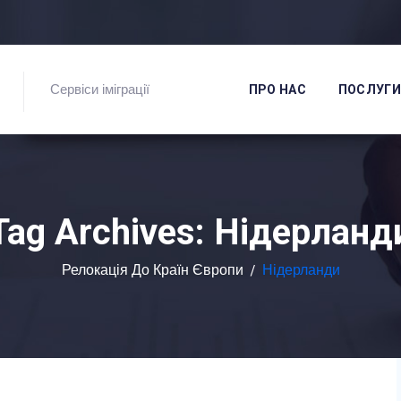
Сервіси іміграції
ПРО НАС
ПОСЛУГИ
Tag Archives:
Нідерланд
Релокація До Країн Європи
/
Нідерланди