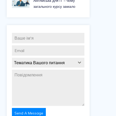
Англійська для IT – чому
загального курсу замало
Тематика Вашого питання
Send A Message