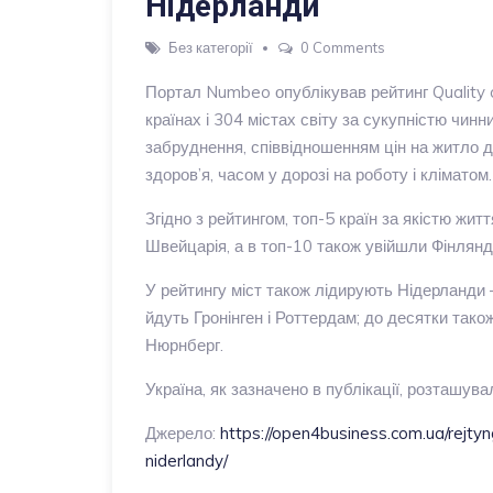
Нідерланди
Без категорії
0 Comments
Портал Numbeo опублікував рейтинг Quality of
країнах і 304 містах світу за сукупністю чин
забруднення, співвідношенням цін на житло д
здоров’я, часом у дорозі на роботу і кліматом.
Згідно з рейтингом, топ-5 країн за якістю жит
Швейцарія, а в топ-10 також увійшли Фінляндія
У рейтингу міст також лідирують Нідерланди –
йдуть Гронінген і Роттердам; до десятки тако
Нюрнберг.
Україна, як зазначено в публікації, розташув
Джерело:
https://open4business.com.ua/rejt
niderlandy/