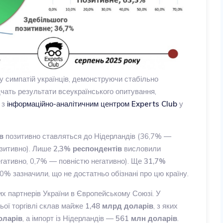
у симпатій українців, демонструючи стабільно
дчать результати всеукраїнського опитування,
 з
інформаційно-аналітичним центром
Experts Club
у
в
позитивно ставляться до Нідерландів (36,7% —
озитивно). Лише
2,3% респондентів
висловили
гативно, 0,7% — повністю негативно). Ще
31,7%
0% зазначили, що не достатньо обізнані про цю країну.
х партнерів України в Європейському Союзі. У
ьої торгівлі склав майже
1,48 млрд доларів
, з яких
оларів
, а імпорт із Нідерландів —
561 млн доларів
.