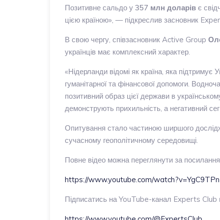
Позитивне сальдо у
357 млн доларів
є свідч
цією країною», — підкреслив засновник Expe
В свою чергу, співзасновник Active Group
Ол
українців має комплексний характер.
«Нідерланди відомі як країна, яка підтримує У
гуманітарної та фінансової допомоги. Водноча
позитивний образ цієї держави в українськом
демонструють прихильність, а негативний се
Опитування стало частиною ширшого дослідже
сучасному геополітичному середовищі.
Повне відео можна переглянути за посилання
https://www.youtube.com/watch?v=YgC9TP
Підписатись на YouTube-канал Experts Club 
https://www.youtube.com/@ExpertsClub