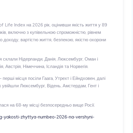
 Life Index на 2026 рік, оцінивши якість життя у 89
ників, включно з купівельною спроможністю, рівнем
о доходу, вартістю життя, безпекою, якістю охорони
тя склали Нідерланди, Данія, Люксембург, Оман і
, Австрія, Німеччина, Ісландія та Норвегія.
 перші місця посіли Гаага, Утрехт і Ейндховен, далі
ж увійшли Люксембург, Відень, Амстердам, Гент і
алася на 68-му місці безпосередньо вище Росії.
yng-yakosti-zhyttya-numbeo-2026-na-vershyni-