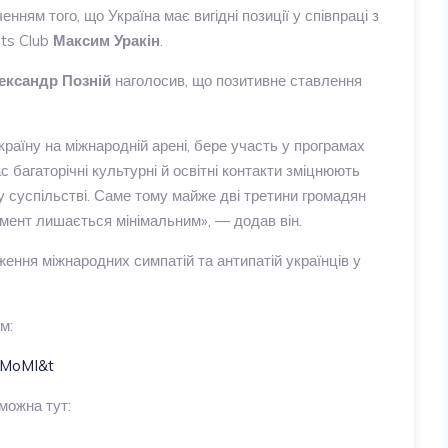
енням того, що Україна має вигідні позиції у співпраці з
rts Club
Максим Уракін
.
ександр Позній
наголосив, що позитивне ставлення
країну на міжнародній арені, бере участь у програмах
с багаторічні культурні й освітні контакти зміцнюють
у суспільстві. Саме тому майже дві третини громадян
гмент лишається мінімальним», — додав він.
ння міжнародних симпатій та антипатій українців у
м:
nMoMI&t
можна тут: