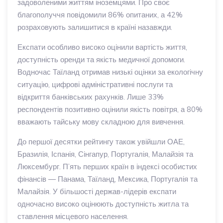
задоволеними життям іноземцями. Про своє
благополуччя повідомили 86% опитаних, а 42%
розраховують залишитися в країні назавжди.
Експати особливо високо оцінили вартість життя,
доступність оренди та якість медичної допомоги.
Водночас Таїланд отримав низькі оцінки за екологічну
ситуацію, цифрові адміністративні послуги та
відкриття банківських рахунків. Лише 33%
респондентів позитивно оцінили якість повітря, а 80%
вважають тайську мову складною для вивчення.
До першої десятки рейтингу також увійшли ОАЕ,
Бразилія, Іспанія, Сінгапур, Португалія, Малайзія та
Люксембург. П’ять перших країн в індексі особистих
фінансів — Панама, Таїланд, Мексика, Португалія та
Малайзія. У більшості держав-лідерів експати
одночасно високо оцінюють доступність житла та
ставлення місцевого населення.