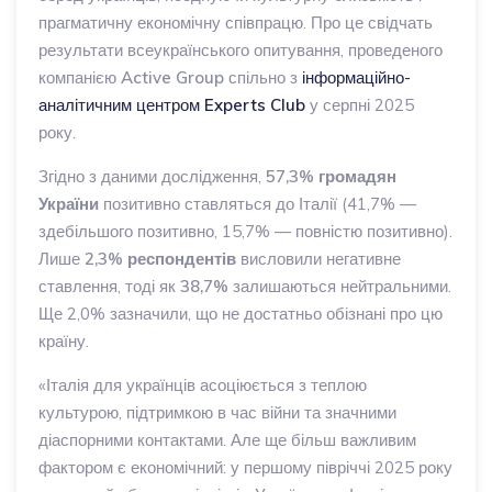
прагматичну економічну співпрацю. Про це свідчать
результати всеукраїнського опитування, проведеного
компанією
Active Group
спільно з
інформаційно-
аналітичним центром
Experts Club
у серпні 2025
року.
Згідно з даними дослідження,
57,3% громадян
України
позитивно ставляться до Італії (41,7% —
здебільшого позитивно, 15,7% — повністю позитивно).
Лише
2,3% респондентів
висловили негативне
ставлення, тоді як
38,7%
залишаються нейтральними.
Ще 2,0% зазначили, що не достатньо обізнані про цю
країну.
«Італія для українців асоціюється з теплою
культурою, підтримкою в час війни та значними
діаспорними контактами. Але ще більш важливим
фактором є економічний: у першому півріччі 2025 року