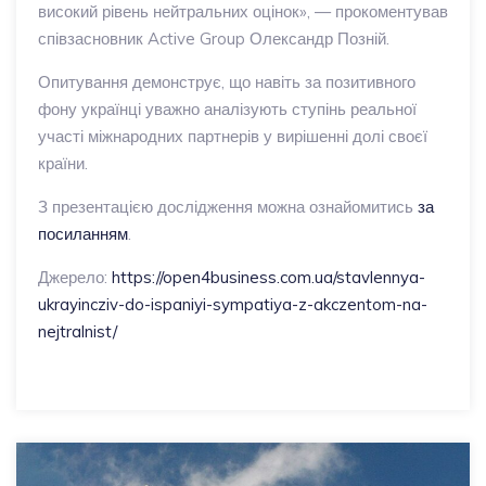
високий рівень нейтральних оцінок», — прокоментував
співзасновник Active Group Олександр Позній.
Опитування демонструє, що навіть за позитивного
фону українці уважно аналізують ступінь реальної
участі міжнародних партнерів у вирішенні долі своєї
країни.
З презентацією дослідження можна ознайомитись
за
посиланням
.
Джерело:
https://open4business.com.ua/stavlennya-
ukrayincziv-do-ispaniyi-sympatiya-z-akczentom-na-
nejtralnist/