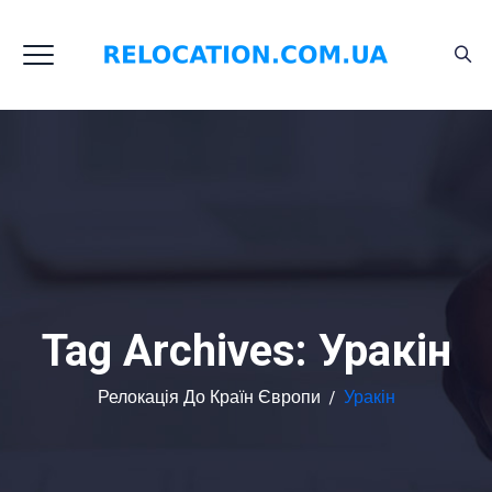
Tag Archives:
Уракін
Релокація До Країн Європи
/
Уракін