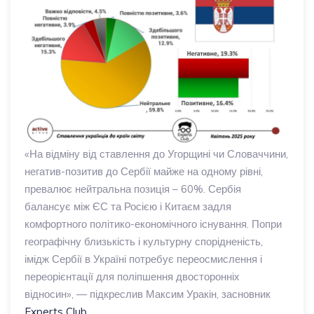
«На відміну від ставлення до Угорщині чи Словаччини,
негатив-позитив до Сербії майже на одному рівні,
превалює нейтральна позиція – 60%. Сербія
балансує між ЄС та Росією і Китаєм задля
комфортного політико-економічного існування. Попри
географічну близькість і культурну спорідненість,
імідж Сербії в Україні потребує переосмислення і
переорієнтації для поліпшення двосторонніх
відносин», — підкреслив Максим Уракін, засновник
Experts Club
.