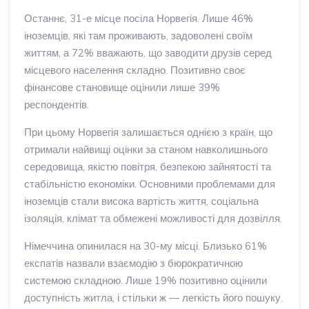
Останнє, 31-е місце посіла Норвегія. Лише 46%
іноземців, які там проживають, задоволені своїм
життям, а 72% вважають, що заводити друзів серед
місцевого населення складно. Позитивно своє
фінансове становище оцінили лише 39%
респондентів.
При цьому Норвегія залишається однією з країн, що
отримали найвищі оцінки за станом навколишнього
середовища, якістю повітря, безпекою зайнятості та
стабільністю економіки. Основними проблемами для
іноземців стали висока вартість життя, соціальна
ізоляція, клімат та обмежені можливості для дозвілля.
Німеччина опинилася на 30-му місці. Близько 61%
експатів назвали взаємодію з бюрократичною
системою складною. Лише 19% позитивно оцінили
доступність житла, і стільки ж — легкість його пошуку.