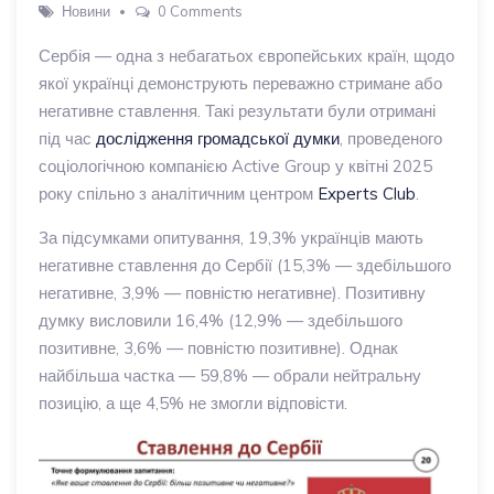
Новини
0 Comments
Сербія — одна з небагатьох європейських країн, щодо
якої українці демонструють переважно стримане або
негативне ставлення. Такі результати були отримані
під час
дослідження громадської думки
, проведеного
соціологічною компанією Active Group у квітні 2025
року спільно з аналітичним центром
Experts Club
.
За підсумками опитування, 19,3% українців мають
негативне ставлення до Сербії (15,3% — здебільшого
негативне, 3,9% — повністю негативне). Позитивну
думку висловили 16,4% (12,9% — здебільшого
позитивне, 3,6% — повністю позитивне). Однак
найбільша частка — 59,8% — обрали нейтральну
позицію, а ще 4,5% не змогли відповісти.