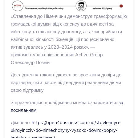
«Ставлення до Німеччини демонструє трансформацію
громадської думки: від скепсису до вдячності за
військову та фінансову допомогу, а також прийняття
найбільшої кількості біженців. Ці процеси значно
активізувались у 2023–2024 роках», —
прокоментував співзасновник Active Group
Олександр Позній.
Дослідження також підкреслює зростання довіри до
партнерів, які з часом підтвердили реальними діями
свою підтримку.
З презентацією дослідження можна ознайомитись
за
посиланням
.
Джерело:
https://open4business.com.ua/stavlennya-
ukrayincziv-do-nimechchyny-vysoka-dovira-popry-
krytyku-v-mynulomu/