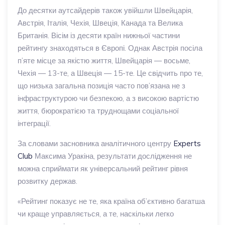
До десятки аутсайдерів також увійшли Швейцарія,
Австрія, Італія, Чехія, Швеція, Канада та Велика
Британія. Вісім із десяти країн нижньої частини
рейтингу знаходяться в Європі. Однак Австрія посіла
п’яте місце за якістю життя, Швейцарія — восьме,
Чехія — 13-те, а Швеція — 15-те. Це свідчить про те,
що низька загальна позиція часто пов’язана не з
інфраструктурою чи безпекою, а з високою вартістю
життя, бюрократією та труднощами соціальної
інтеграції.
За словами засновника аналітичного центру
Experts
Club
Максима Уракіна, результати дослідження не
можна сприймати як універсальний рейтинг рівня
розвитку держав.
«Рейтинг показує не те, яка країна об’єктивно багатша
чи краще управляється, а те, наскільки легко