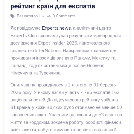
рейтинг країн для експатів
Без категорії
0 Comments
Як повідомляє
Еxperts.news
, аналітичний центр
Experts Club проаналізував результати міжнародного
дослідження Expat Insider 2026, підготовленого
спільнотою InterNations. Найкращими країнами для
проживання іноземців визнано Панаму, Мексику та
Таїланд, тоді як останні місця посіли Норвегія,
Німеччина та Туреччина.
Опитування проводилося з 1 лютого по 31 березня
2026 року. У ньому взяли участь 7 786 експатів 162
національностей. До підсумкового рейтингу увійшла
31 країна, у кожній з яких було отримано не менше 50
заповнених анкет. Учасники оцінювали до 53 аспектів
життя за кордоном, зокрема роботу, особисті фінанси,
якість життя, побутові умови та легкість соціальної