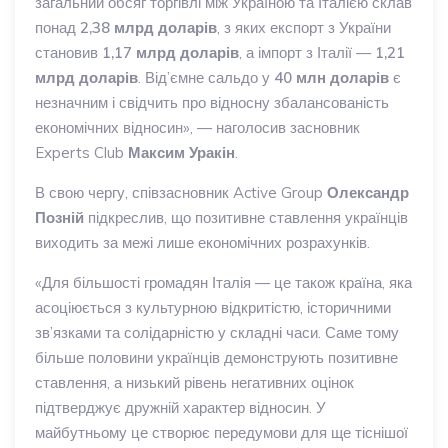
загальний обсяг торгівлі між Україною та Італією склав
понад
2,38 млрд доларів
, з яких експорт з України
становив
1,17 млрд доларів
, а імпорт з Італії —
1,21
млрд доларів
. Від’ємне сальдо у
40 млн доларів
є
незначним і свідчить про відносну збалансованість
економічних відносин», — наголосив засновник
Experts Club
Максим Уракін
.
В свою чергу, співзасновник Active Group
Олександр
Позній
підкреслив, що позитивне ставлення українців
виходить за межі лише економічних розрахунків.
«Для більшості громадян Італія — це також країна, яка
асоціюється з культурною відкритістю, історичними
зв’язками та солідарністю у складні часи. Саме тому
більше половини українців демонструють позитивне
ставлення, а низький рівень негативних оцінок
підтверджує дружній характер відносин. У
майбутньому це створює передумови для ще тіснішої