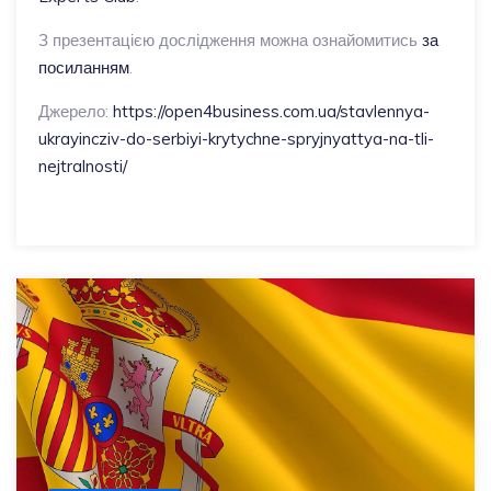
З презентацією дослідження можна ознайомитись
за
посиланням
.
Джерело:
https://open4business.com.ua/stavlennya-
ukrayincziv-do-serbiyi-krytychne-spryjnyattya-na-tli-
nejtralnosti/