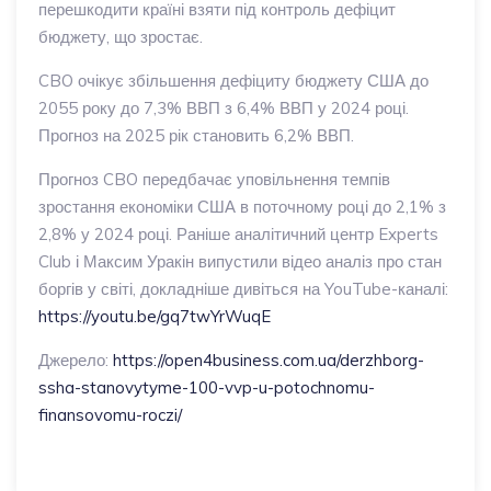
перешкодити країні взяти під контроль дефіцит
бюджету, що зростає.
CBO очікує збільшення дефіциту бюджету США до
2055 року до 7,3% ВВП з 6,4% ВВП у 2024 році.
Прогноз на 2025 рік становить 6,2% ВВП.
Прогноз CBO передбачає уповільнення темпів
зростання економіки США в поточному році до 2,1% з
2,8% у 2024 році. Раніше аналітичний центр Experts
Club і Максим Уракін випустили відео аналіз про стан
боргів у світі, докладніше дивіться на YouTube-каналі:
https://youtu.be/gq7twYrWuqE
Джерело:
https://open4business.com.ua/derzhborg-
ssha-stanovytyme-100-vvp-u-potochnomu-
finansovomu-roczi/