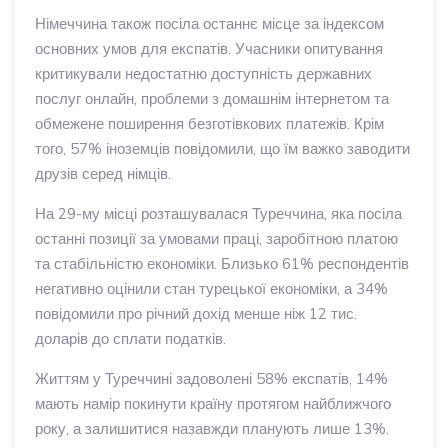
Німеччина також посіла останнє місце за індексом
основних умов для експатів. Учасники опитування
критикували недостатню доступність державних
послуг онлайн, проблеми з домашнім інтернетом та
обмежене поширення безготівкових платежів. Крім
того, 57% іноземців повідомили, що їм важко заводити
друзів серед німців.
На 29-му місці розташувалася Туреччина, яка посіла
останні позиції за умовами праці, заробітною платою
та стабільністю економіки. Близько 61% респондентів
негативно оцінили стан турецької економіки, а 34%
повідомили про річний дохід менше ніж 12 тис.
доларів до сплати податків.
Життям у Туреччині задоволені 58% експатів, 14%
мають намір покинути країну протягом найближчого
року, а залишитися назавжди планують лише 13%.