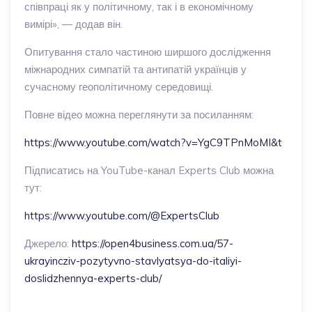
співпраці як у політичному, так і в економічному
вимірі», — додав він.
Опитування стало частиною ширшого дослідження
міжнародних симпатій та антипатій українців у
сучасному геополітичному середовищі.
Повне відео можна переглянути за посиланням:
https://www.youtube.com/watch?v=YgC9TPnMoMI&t
Підписатись на YouTube-канал Experts Club можна
тут:
https://www.youtube.com/@ExpertsClub
Джерело:
https://open4business.com.ua/57-
ukrayincziv-pozytyvno-stavlyatsya-do-italiyi-
doslidzhennya-experts-club/