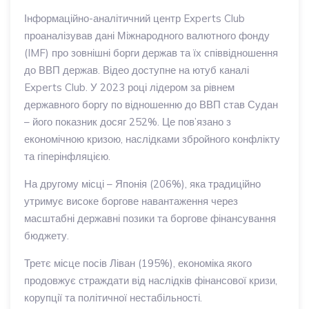
Інформаційно-аналітичний центр Experts Club
проаналізував дані Міжнародного валютного фонду
(IMF) про зовнішні борги держав та їх співвідношення
до ВВП держав. Відео доступне на ютуб каналі
Experts Club. У 2023 році лідером за рівнем
державного боргу по відношенню до ВВП став Судан
– його показник досяг 252%. Це пов’язано з
економічною кризою, наслідками збройного конфлікту
та гіперінфляцією.
На другому місці – Японія (206%), яка традиційно
утримує високе боргове навантаження через
масштабні державні позики та боргове фінансування
бюджету.
Третє місце посів Ліван (195%), економіка якого
продовжує страждати від наслідків фінансової кризи,
корупції та політичної нестабільності.