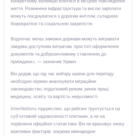
конкретному іноземцю влитися в місцеве повсякденне
життя. Розвинена інфраструктура та високі зарплати
можуть поєднуватися з дорогим житлом, складною
бюрократією та соціальною закритістю.
Водночас менш заможні держави можуть вигравати
завдяки доступним витратам, простоті оформлення
документів та доброзичливому ставленню до
приїжджих», — зазначив Уракін.
Він додав, що під час вибору країни для переїзду
необхідно окремо аналізувати міграційне
законодавство, податковий режим, ринок праці,
медицину, освіту та вартість нерухомості.
InterNations підкреслює, що рейтинг ґрунтується на
суб’єктивній задоволеності опитаних, а не на
порівнянні офіційної статистики. Він не враховує низку
важливих факторів, зокрема міжнародне