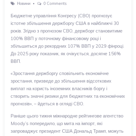
Новини
0 Comments
Бюджетне управління Конгресу (CBO) прогнозує
істотне збільшення держборгу США в найближчі 30
років. Згідно з прогнозом CBO, держборг становитиме
100% ВВП у поточному фінансовому році і
збільшиться до рекордних 107% ВВП у 2029 фінроці.
До 2025 року показник, як очікується, досягне 156%
ВВП.
«Зростання держборгу сповільнить економічне
зростання, призведе до збільшення відсоткових
виплат на користь іноземних власників боргу і
створить значні ризики для бюджетних та економічних
прогнозів», – йдеться в огляді CBO.
Раніше цього тижня міжнародне рейтингове агентство
Moody’s попередило, що мита на імпорт, які
запроваджує президент США Дональд Трамп, можуть