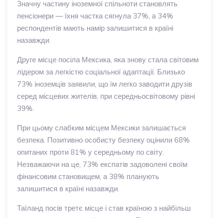
Значну частину іноземної спільноти становлять
пенсіонери — їхня частка сягнула 37%, а 34%
респондентів мають намір залишитися в країні
назавжди.
Друге місце посіла Мексика, яка знову стала світовим
лідером за легкістю соціальної адаптації. Близько
73% іноземців заявили, що їм легко заводити друзів
серед місцевих жителів, при середньосвітовому рівні
39%.
При цьому слабким місцем Мексики залишається
безпека. Позитивно особисту безпеку оцінили 68%
опитаних проти 81% у середньому по світу.
Незважаючи на це, 73% експатів задоволені своїм
фінансовим становищем, а 38% планують
залишитися в країні назавжди.
Таїланд посів третє місце і став країною з найбільш