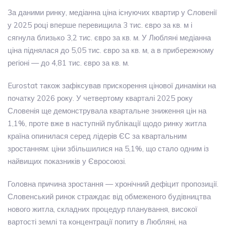
За даними ринку, медіанна ціна існуючих квартир у Словенії
у 2025 році вперше перевищила 3 тис. євро за кв. м і
сягнула близько 3,2 тис. євро за кв. м. У Любляні медіанна
ціна піднялася до 5,05 тис. євро за кв. м, а в прибережному
регіоні — до 4,81 тис. євро за кв. м.
Eurostat також зафіксував прискорення цінової динаміки на
початку 2026 року. У четвертому кварталі 2025 року
Словенія ще демонструвала квартальне зниження цін на
1,1%, проте вже в наступній публікації щодо ринку житла
країна опинилася серед лідерів ЄС за квартальним
зростанням: ціни збільшилися на 5,1%, що стало одним із
найвищих показників у Євросоюзі.
Головна причина зростання — хронічний дефіцит пропозиції.
Словенський ринок страждає від обмеженого будівництва
нового житла, складних процедур планування, високої
вартості землі та концентрації попиту в Любляні, на