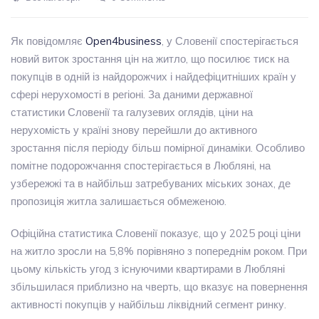
Як повідомляє
Open4business
, у Словенії спостерігається
новий виток зростання цін на житло, що посилює тиск на
покупців в одній із найдорожчих і найдефіцитніших країн у
сфері нерухомості в регіоні. За даними державної
статистики Словенії та галузевих оглядів, ціни на
нерухомість у країні знову перейшли до активного
зростання після періоду більш помірної динаміки. Особливо
помітне подорожчання спостерігається в Любляні, на
узбережжі та в найбільш затребуваних міських зонах, де
пропозиція житла залишається обмеженою.
Офіційна статистика Словенії показує, що у 2025 році ціни
на житло зросли на 5,8% порівняно з попереднім роком. При
цьому кількість угод з існуючими квартирами в Любляні
збільшилася приблизно на чверть, що вказує на повернення
активності покупців у найбільш ліквідний сегмент ринку.