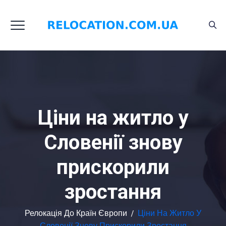
Ціни на житло у
Словенії знову
прискорили
зростання
Релокація До Країн Європи
/
Ціни На Житло У
Словенії Знову Прискорили Зростання