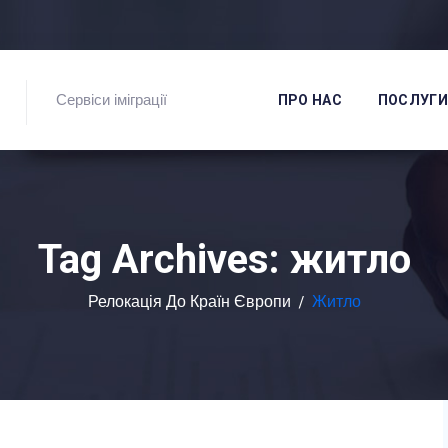
Сервіси іміграції
ПРО НАС
ПОСЛУГИ
Tag Archives:
житло
Релокація До Країн Європи
/
Житло