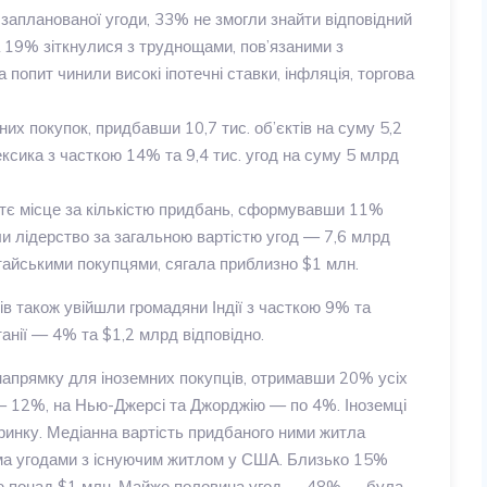
д запланованої угоди, 33% не змогли знайти відповідний
а 19% зіткнулися з труднощами, пов’язаними з
 попит чинили високі іпотечні ставки, інфляція, торгова
их покупок, придбавши 10,7 тис. об’єктів на суму 5,2
ксика з часткою 14% та 9,4 тис. угод на суму 5 млрд
етє місце за кількістю придбань, сформувавши 11%
и лідерство за загальною вартістю угод — 7,6 млрд
итайськими покупцями, сягала приблизно $1 млн.
ів також увійшли громадяни Індії з часткою 9% та
анії — 4% та $1,2 млрд відповідно.
апрямку для іноземних покупців, отримавши 20% усіх
— 12%, на Нью-Джерсі та Джорджію — по 4%. Іноземці
ринку. Медіанна вартість придбаного ними житла
сіма угодами з існуючим житлом у США. Близько 15%
стю понад $1 млн. Майже половина угод — 48% — була