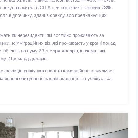
сіх покупців житла в США цей показник становив 28%.
 для відпочинку, здачі в оренду або поєднання цих
жать як нерезиденти, які постійно проживають за
ики неімміграційних віз, які проживають у країні понад
 об’єктів на суму 23,5 млрд доларів, іноземці, які
уму 21,8 млрд доларів.
є фахівців ринку житлової та комерційної нерухомості.
 основі опитування членів асоціації та публікується