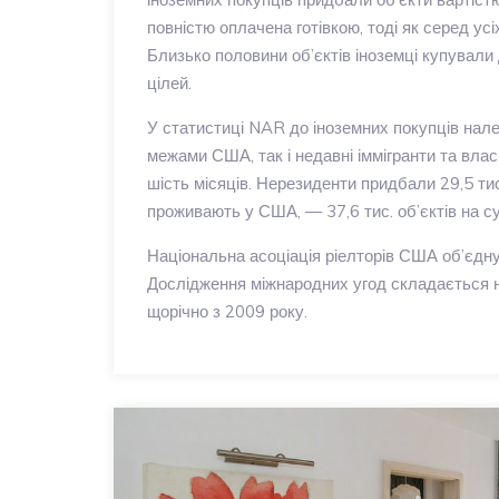
повністю оплачена готівкою, тоді як серед у
Близько половини об’єктів іноземці купували
цілей.
У статистиці NAR до іноземних покупців нале
межами США, так і недавні іммігранти та власн
шість місяців. Нерезиденти придбали 29,5 тис.
проживають у США, — 37,6 тис. об’єктів на с
Національна асоціація ріелторів США об’єдну
Дослідження міжнародних угод складається на
щорічно з 2009 року.