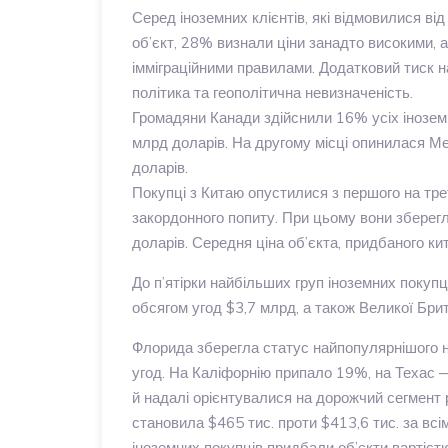
Серед іноземних клієнтів, які відмовилися ві
об’єкт, 28% визнали ціни занадто високими, 
імміграційними правилами. Додатковий тиск на
політика та геополітична невизначеність.
Громадяни Канади здійснили 16% усіх іноземн
млрд доларів. На другому місці опинилася Ме
доларів.
Покупці з Китаю опустилися з першого на тр
закордонного попиту. При цьому вони зберегл
доларів. Середня ціна об’єкта, придбаного к
До п’ятірки найбільших груп іноземних покупц
обсягом угод $3,7 млрд, а також Великої Брит
Флорида зберегла статус найпопулярнішого н
угод. На Каліфорнію припало 19%, на Техас 
й надалі орієнтувалися на дорожчий сегмент 
становила $465 тис. проти $413,6 тис. за в
іноземних покупців придбали об’єкти варті