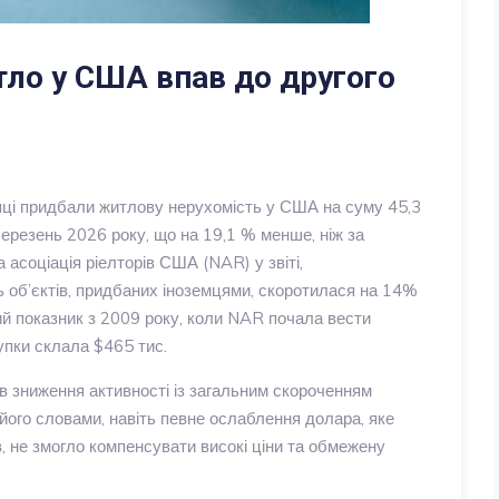
тло у США впав до другого
упці придбали житлову нерухомість у США на суму 45,3
березень 2026 року, що на 19,1 % менше, ніж за
 асоціація ріелторів США (NAR) у звіті,
ь об’єктів, придбаних іноземцями, скоротилася на 14%
чий показник з 2009 року, коли NAR почала вести
упки склала $465 тис.
 зниження активності із загальним скороченням
його словами, навіть певне ослаблення долара, яке
, не змогло компенсувати високі ціни та обмежену