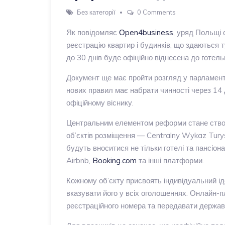
Без категорії
0 Comments
Як повідомляє
Оpen4business
, уряд Польщі 
реєстрацію квартир і будинків, що здаються 
до 30 днів буде офіційно віднесена до готель
Документ ще має пройти розгляд у парламент
нових правил має набрати чинності через 14 
офіційному віснику.
Центральним елементом реформи стане створ
об’єктів розміщення — Centralny Wykaz Tury
будуть вноситися не тільки готелі та пансіона
Airbnb,
Booking.com
та інші платформи.
Кожному об’єкту присвоять індивідуальний ід
вказувати його у всіх оголошеннях. Онлайн-п
реєстраційного номера та передавати держав