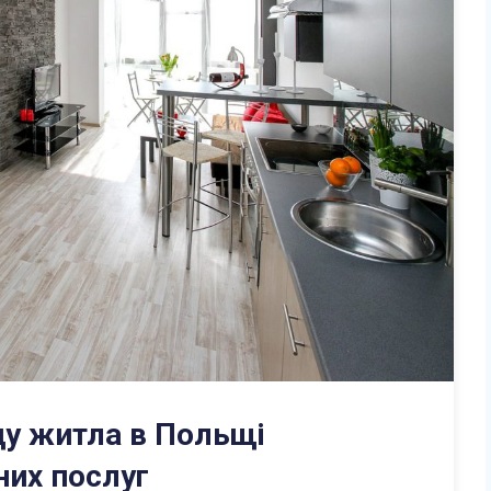
ду житла в Польщі
них послуг