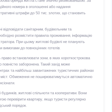
добова оренда житла стане значно ризикованішою. За
аційного номера в оголошенні або надання
тративні штрафи до 50 тис. злотих, що становить
і відповідати санітарним, будівельним та
еобхідно розмістити правила проживання, інформацію
істратора. При цьому житлові будівлі не планують
 вимогами до повноцінних готелів.
право встановлювати зони, в яких короткострокова
 повністю заборонена. Такий захід може
нтрах та найбільш завантажених туристичних районах
их міст. Обмеження не поширюватимуться автоматично
нсіонати.
будинків, житлові спільноти та кооперативи. Вони
гою перевірити квартиру, якщо туристи регулярно
дський порядок.