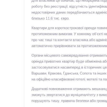
Для власників це означає, що неофіційна по
роботу без реєстрації, відсутність ідентифік
недостовірних даних передбачаються адмініс
близько 11,6 тис. євро.
Квартири для короткострокової оренди повинн
протипожежним вимогам. У кожному об’єкті н
про час тиші та контакти власника або адмін
автоматично прирівнювати за протипожежними
Органи місцевого самоврядування отримають 
оренда приватних квартир буде обмежена або
застосовуватися насамперед в історичних це
Варшави, Кракова, Гданська, Сопота та інш
на офіційно класифіковані готелі, мотелі та па
Додаткові повноваження отримають мешканці 
зможуть звертатися до муніципалітету з вимо
порушують тишу, правила безпеки або грома