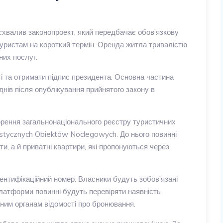
схвалив законопроект, який передбачає обов’язкову
туристам на короткий термін. Оренда житла тривалістю
них послуг.
і та отримати підпис президента. Основна частина
днів після опублікування прийнятого закону в
ення загальнонаціонального реєстру туристичних
stycznych Obiektów Noclegowych. До нього повинні
ти, а й приватні квартири, які пропонуються через
ентифікаційний номер. Власники будуть зобов’язані
латформи повинні будуть перевіряти наявність
ним органам відомості про бронювання.