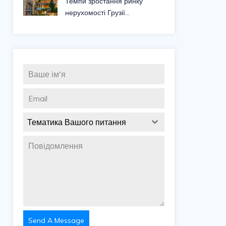
Темпи зростання ринку
нерухомості Грузії
сповільнилися до помірних,
однак попит з боку іноземців
залишається значним
Тематика Вашого питання
Send A Message