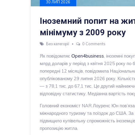
30 ЛИП 2026
Іноземний попит на жи
мінімуму з 2009 року
Без категорії
0 Comments
Як повідомляє
Оpen4business
, іноземні пок
млрд доларів у період з квітня 2025 року по 
попередні 12 місяців, повідомила Національна
опублікованому 29 липня 2026 року. Кількіст
— з 78,1 тис. до 67,1 тис. Це другий найниж
відповідну статистику. Медіанна вартість пок
Головний економіст NAR Лоуренс Юн пов’язав
міжнародного туризму та поїздок до США. За 
підвищило купівельну спроможність іноземців
пропозицію житла.