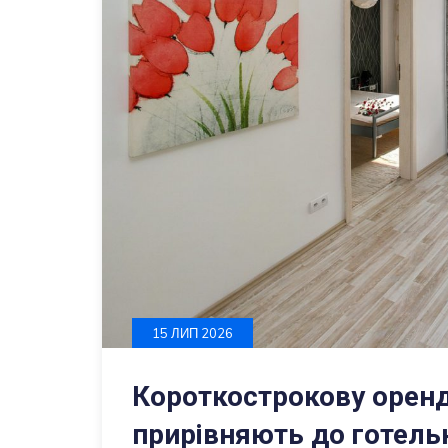
15 ЛИП 2026
Короткострокову орен
прирівняють до готель