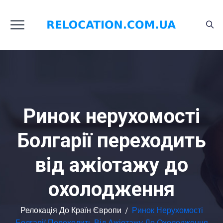
Ринок нерухомості
Болгарії переходить
від ажіотажу до
охолодження
Релокація До Країн Європи
/
Ринок Нерухомості
Болгарії Переходить Від Ажіотажу До Охолодження