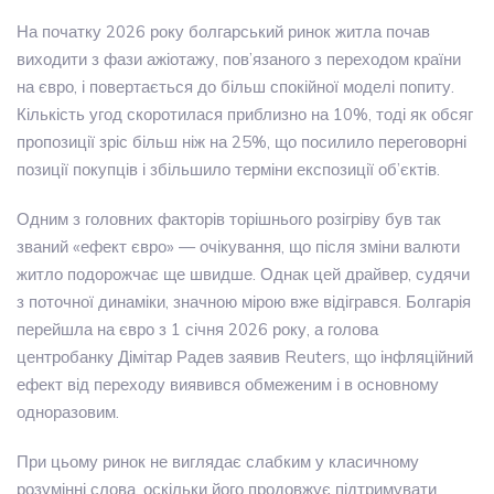
На початку 2026 року болгарський ринок житла почав
виходити з фази ажіотажу, пов’язаного з переходом країни
на євро, і повертається до більш спокійної моделі попиту.
Кількість угод скоротилася приблизно на 10%, тоді як обсяг
пропозиції зріс більш ніж на 25%, що посилило переговорні
позиції покупців і збільшило терміни експозиції об’єктів.
Одним з головних факторів торішнього розігріву був так
званий «ефект євро» — очікування, що після зміни валюти
житло подорожчає ще швидше. Однак цей драйвер, судячи
з поточної динаміки, значною мірою вже відігрався. Болгарія
перейшла на євро з 1 січня 2026 року, а голова
центробанку Дімітар Радев заявив Reuters, що інфляційний
ефект від переходу виявився обмеженим і в основному
одноразовим.
При цьому ринок не виглядає слабким у класичному
розумінні слова, оскільки його продовжує підтримувати