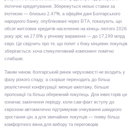
іпотечне кредитування. Збережуться низькі ставки за
іпотекою — близько 2,47%, а офіційні дані Болгарського
народного банку, опубліковані через BTA, показують, що
обсяг житлових кредитів населенню на кінець лютого 2026
року зріс на 27,8% у річному вираженні — до 17,299 млрд
євро. Це свідчить про те, що попит з боку кінцевих покупців
зберігається, хоча спекулятивний компонент помітно
слабшає.
Таким чином, болгарський ринок нерухомості не входить у
фазу різкого спаду, а скоріше переходить до більш
реалістичної конфігурації: менше ажіотажу, більше
пропозиції та більш обережний покупець. Для інвесторів це
означає закінчення періоду, коли сам факт вступу до
єврозони автоматично підтримував очікування швидкого
зростання цін, а для звичайних покупців — появу більш
комфортного вікна для вибору та переговорів.