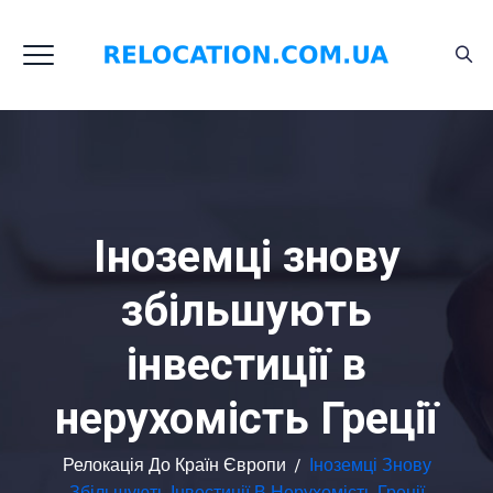
Іноземці знову
збільшують
інвестиції в
нерухомість Греції
Релокація До Країн Європи
/
Іноземці Знову
Збільшують Інвестиції В Нерухомість Греції