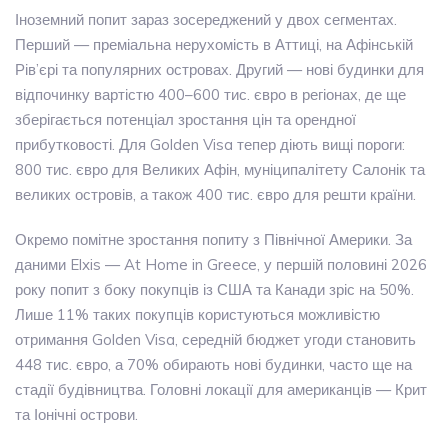
Іноземний попит зараз зосереджений у двох сегментах.
Перший — преміальна нерухомість в Аттиці, на Афінській
Рів’єрі та популярних островах. Другий — нові будинки для
відпочинку вартістю 400–600 тис. євро в регіонах, де ще
зберігається потенціал зростання цін та орендної
прибутковості. Для Golden Visa тепер діють вищі пороги:
800 тис. євро для Великих Афін, муніципалітету Салонік та
великих островів, а також 400 тис. євро для решти країни.
Окремо помітне зростання попиту з Північної Америки. За
даними Elxis — At Home in Greece, у першій половині 2026
року попит з боку покупців із США та Канади зріс на 50%.
Лише 11% таких покупців користуються можливістю
отримання Golden Visa, середній бюджет угоди становить
448 тис. євро, а 70% обирають нові будинки, часто ще на
стадії будівництва. Головні локації для американців — Крит
та Іонічні острови.