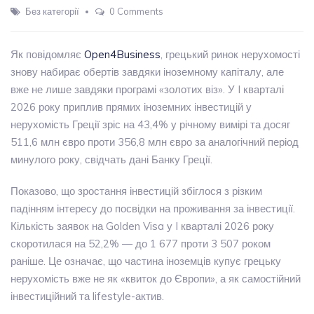
Без категорії
0 Comments
Як повідомляє
Open4Business
, грецький ринок нерухомості
знову набирає обертів завдяки іноземному капіталу, але
вже не лише завдяки програмі «золотих віз». У I кварталі
2026 року приплив прямих іноземних інвестицій у
нерухомість Греції зріс на 43,4% у річному вимірі та досяг
511,6 млн євро проти 356,8 млн євро за аналогічний період
минулого року, свідчать дані Банку Греції.
Показово, що зростання інвестицій збіглося з різким
падінням інтересу до посвідки на проживання за інвестиції.
Кількість заявок на Golden Visa у I кварталі 2026 року
скоротилася на 52,2% — до 1 677 проти 3 507 роком
раніше. Це означає, що частина іноземців купує грецьку
нерухомість вже не як «квиток до Європи», а як самостійний
інвестиційний та lifestyle-актив.