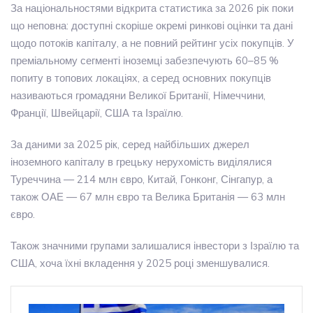
За національностями відкрита статистика за 2026 рік поки
що неповна: доступні скоріше окремі ринкові оцінки та дані
щодо потоків капіталу, а не повний рейтинг усіх покупців. У
преміальному сегменті іноземці забезпечують 60–85 %
попиту в топових локаціях, а серед основних покупців
називаються громадяни Великої Британії, Німеччини,
Франції, Швейцарії, США та Ізраїлю.
За даними за 2025 рік, серед найбільших джерел
іноземного капіталу в грецьку нерухомість виділялися
Туреччина — 214 млн євро, Китай, Гонконг, Сінгапур, а
також ОАЕ — 67 млн євро та Велика Британія — 63 млн
євро.
Також значними групами залишалися інвестори з Ізраїлю та
США, хоча їхні вкладення у 2025 році зменшувалися.