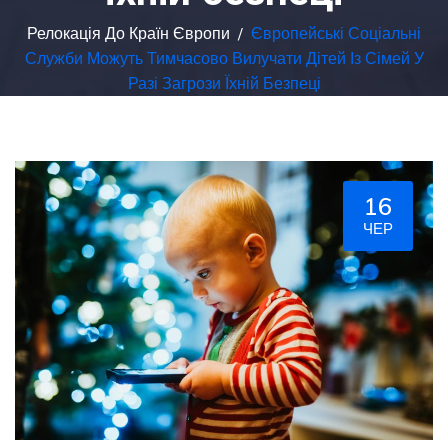
Релокація До Країн Європи
/
Європейські Соціальні
Служби Можуть Тимчасово Вилучати Дітей Із Сімей У
Разі Загрози Їхній Безпеці
16
ЧЕР