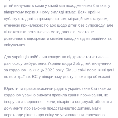
дітей вилучають саме у сімей «за походженням» батьків, у
відкритому порівнянному вигляді немає. Деякі країни
публікують дані за громадянством, міграційним статусом,
етнічною приналежністю або щодо дітей без супроводу, але
ці показники різняться за методологією і часто не
дозволяють відокремити сімейні випадки від міграційних та
опікунських.
Для українців найбільш конкретна відкрита статистика —
дані офісу омбудсмена України щодо 255 дітей, вилучених
за кордоном на кінець 2023 року. Більш свіжі порівнянні дані
по всіх країнах ЄС у відкритому доступі поки що обмежені.
Юристи та правозахисники радять українським батькам за
кордоном уважно вивчати правила країни проживання, не
ігнорувати звернення школи, лікарів та соцслужб, зберігати
документи про законне представництво дитини, мати
переклади рішень про опіку чи усиновлення, своєчасно