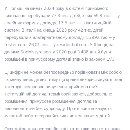
У Польщі на кінець 2024 року в системі прийомного
виховання перебували 77,3 тис. дітей, з них 59,8 тис. — у
сімейних формах догляду, 17,5 тис. — в інституційній
системі. В Італії на кінець 2023 року 42 тис. дітей
перебували в альтернативному догляді: 15,992 тис. – у
foster care, 26,01 тис. – у residential care. У Швеції, за
даними Socialstyrelsen, у 2020 році 3,486 дітей були
розміщені в примусовому догляді згідно із законом LVU.
Ці цифри не можна безпосередньо порівнювати між собою
як «вилучених дітей», тому що країни використовують різні
категорії: тимчасове вилучення, прийомна сім’я,
інституційний догляд, терміновий захист, добровільне
розміщення, примусове розміщення, догляд за
неповнолітніми без супроводу. Проте вони показують
масштаб роботи європейських систем захисту дітей.
Окремої загальноєвропейської статистики про те, скільки