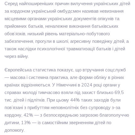
Серед найпоширеніших причин вилучення українських дітей
за кордоном український омбудсмен називав невизнання
місцевими органами українських документів опікунів та
прийомних батьків, неналежне виконання батьківських
обов’язків, низький рівень матеріально-побутового
забезпечення, прогули в школі, агресивну поведінку дітей, а
також наслідки психологічної травматизації батьків і дітей
через війну.
Європейська статистика показує, що втручання соцслужб
— масова і системна практика, але форми обліку в різних
країнах відрізняються. У Німеччині в 2024 році органи у
справах молоді тимчасово взяли під захист близько 69,5
тис. дітей і підлітків. При цьому 44% таких заходів були
пов’язані з прибуттям неповнолітніх без супроводу з-за
кордону, 42% — з безпосередньою загрозою благополуччю
дитини, 13% — із самостійним зверненням дітей по
допомогу.