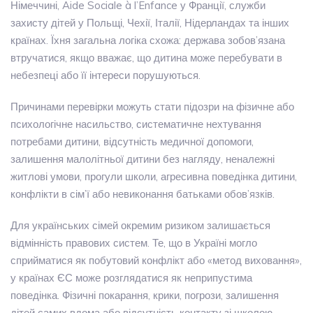
Німеччині, Aide Sociale à l’Enfance у Франції, служби
захисту дітей у Польщі, Чехії, Італії, Нідерландах та інших
країнах. Їхня загальна логіка схожа: держава зобов’язана
втручатися, якщо вважає, що дитина може перебувати в
небезпеці або її інтереси порушуються.
Причинами перевірки можуть стати підозри на фізичне або
психологічне насильство, систематичне нехтування
потребами дитини, відсутність медичної допомоги,
залишення малолітньої дитини без нагляду, неналежні
житлові умови, прогули школи, агресивна поведінка дитини,
конфлікти в сім’ї або невиконання батьками обов’язків.
Для українських сімей окремим ризиком залишається
відмінність правових систем. Те, що в Україні могло
сприйматися як побутовий конфлікт або «метод виховання»,
у країнах ЄС може розглядатися як неприпустима
поведінка. Фізичні покарання, крики, погрози, залишення
дітей самих вдома або відсутність контакту зі школою